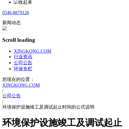
0546-8879126
新闻动态
Scroll loading
XINGKONG.COM
行业资讯
公司公告
环保专栏
您现在的位置：
XINGKONG.COM
/
公司公告
/
环境保护设施竣工及调试起止时间的公式说明
环境保护设施竣工及调试起止