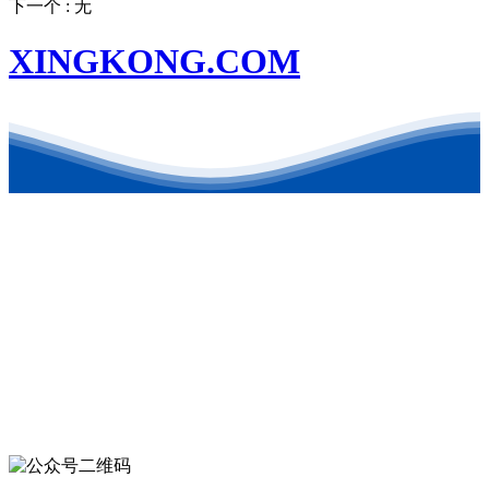
下一个
:
无
XINGKONG.COM
联系方式
地址：东营港经济开发区
电话：0546-8879126
公司邮箱：kehongchem@126.com
微信公众号
欢迎关注我们的官方公众号