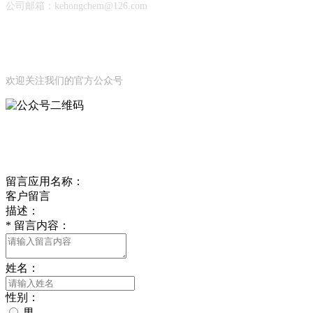
公司邮箱：kehongchem@126.com
OFFICIAL ACCOUNTS
公众号
欢迎关注我们的官方公众号
ONLINE MESSAGE
联系方式
留言应用名称：
客户留言
描述：
*
留言内容：
姓名：
性别：
男