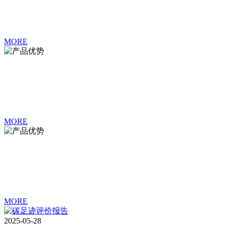
视质量为企业生命，狠抓产品质量，以最大可能为客户做到最好！注重生产过程的
每一个环节与细节控制，确保产品质量。
MORE
应用领域三
视质量为企业生命，狠抓产品质量，以最大可能为客户做到最好！注重生产过程的
每一个环节与细节控制，确保产品质量。
MORE
应用领域三
视质量为企业生命，狠抓产品质量，以最大可能为客户做到最好！注重生产过程的
每一个环节与细节控制，确保产品质量。
MORE
2025-05-28