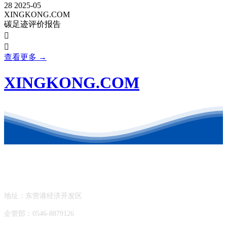
28
2025-05
2
XINGKONG.COM
碳足迹评价报告


查看更多 →
XINGKONG.COM
CONTACT INFORMATION
联系方式
地址：东营港经济开发区
企管部：0546-8879126