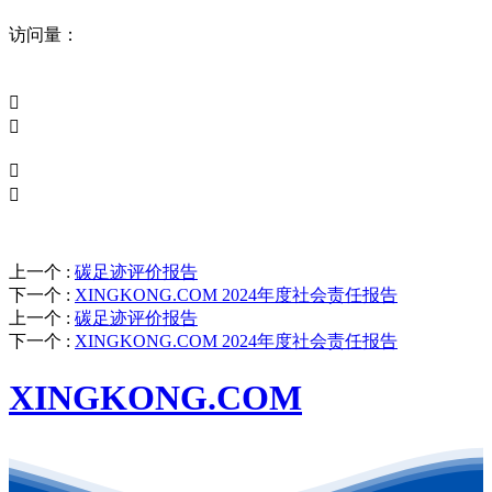
访问量：




上一个
:
碳足迹评价报告
下一个
:
XINGKONG.COM 2024年度社会责任报告
上一个
:
碳足迹评价报告
下一个
:
XINGKONG.COM 2024年度社会责任报告
XINGKONG.COM