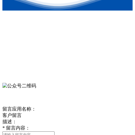
联系方式
地址：东营港经济开发区
电话：0546-8879126
公司邮箱：kehongchem@126.com
微信公众号
欢迎关注我们的官方公众号
客户留言
留言应用名称：
客户留言
描述：
*
留言内容：