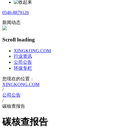
0546-8879126
新闻动态
Scroll loading
XINGKONG.COM
行业资讯
公司公告
环保专栏
您现在的位置：
XINGKONG.COM
/
公司公告
/
碳核查报告
碳核查报告