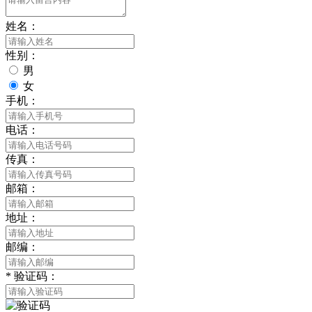
姓名：
性别：
男
女
手机：
电话：
传真：
邮箱：
地址：
邮编：
*
验证码：