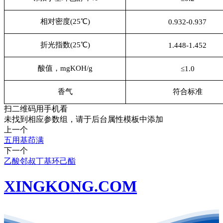
相对密度(25℃)
0.932-0.937
折光指数(25℃)
1.448-1.452
酸值，mgKOH/g
≤1.0
香气
符合标准
扫二维码用手机看
未找到相应参数组，请于后台属性模板中添加
上一个
五用基茚满
下一个
乙酸邻叔丁基环己酯
XINGKONG.COM