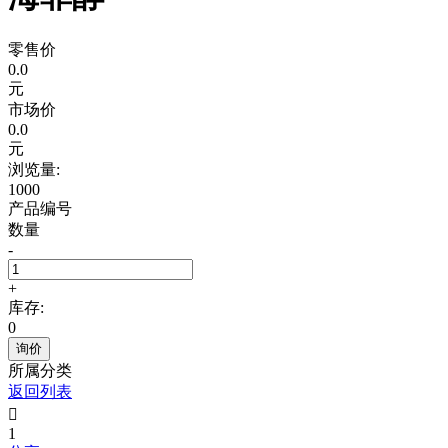
零售价
0.0
元
市场价
0.0
元
浏览量:
1000
产品编号
数量
-
+
库存:
0
询价
所属分类
返回列表

1